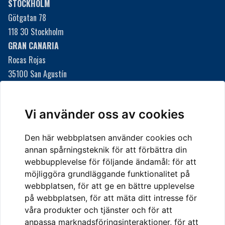
STOCKHOLM
Götgatan 78
118 30 Stockholm
GRAN CANARIA
Rocas Rojas
35100 San Agustín
Gran Canaria, Spanien
Här finns vi i San Agustín
Vi använder oss av cookies
Den här webbplatsen använder cookies och
KONTAKTA OSS
annan spårningsteknik för att förbättra din
Telefon
webbupplevelse för följande ändamål:
för att
08-20 55 10
möjliggöra grundläggande funktionalitet på
E-post
webbplatsen
,
för att ge en bättre upplevelse
info@svenska-re.se
på webbplatsen
,
för att mäta ditt intresse för
våra produkter och tjänster och för att
anpassa marknadsföringsinteraktioner
,
för att