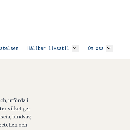
stelsen
Hållbar livsstil
Om oss
h, utförda i
ter vilket ger
scia, bindväv,
tretchen och