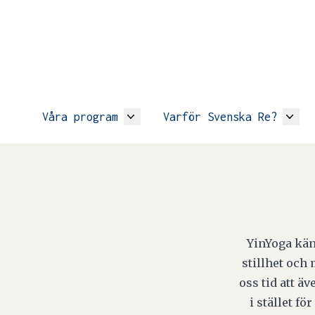
Våra program
Varför Svenska Re?
YinYoga kän
stillhet och 
oss tid att ä
i stället f