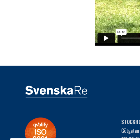
STOCKH
Götgatan
118 30 S