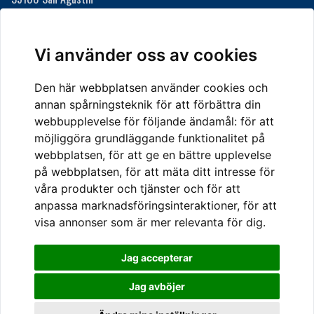
Gran Canaria, Spanien
Här finns vi i San Agustín
Vi använder oss av cookies
Den här webbplatsen använder cookies och
KONTAKTA OSS
annan spårningsteknik för att förbättra din
Telefon
webbupplevelse för följande ändamål:
för att
08-20 55 10
möjliggöra grundläggande funktionalitet på
E-post
webbplatsen
,
för att ge en bättre upplevelse
info@svenska-re.se
på webbplatsen
,
för att mäta ditt intresse för
våra produkter och tjänster och för att
anpassa marknadsföringsinteraktioner
,
för att
Integritetspolicy
visa annonser som är mer relevanta för dig
.
Uppdatera cookieinställningar
Jag accepterar
Jag avböjer