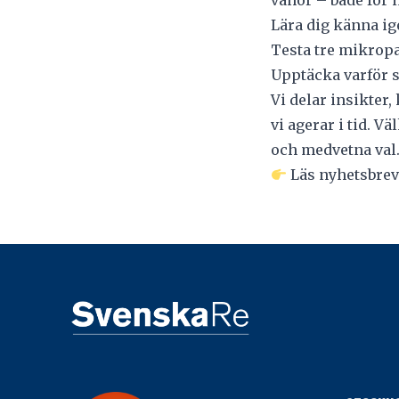
vanor – både för 
Lära dig känna ig
Testa tre mikrop
Upptäcka varför s
Vi delar insikter
vi agerar i tid. V
och medvetna val
Läs nyhetsbrev