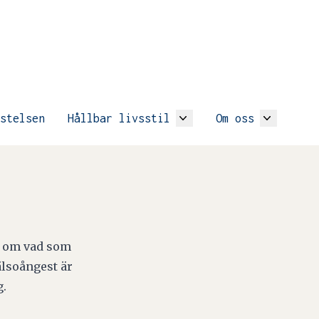
stelsen
Hållbar livsstil
Om oss
r om vad som
älsoångest är
g.