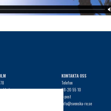
OLM
KONTAKTA OSS
 78
Telefon
tockholm
08-20 55 10
NARIA
E-post
jas
info@svenska-re.se
n Agustín