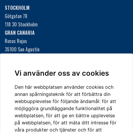
STOCKHOLM
Götgatan 78
118 30 Stockholm
GRAN CANARIA
Rocas Rojas
35100 San Agustín
Gran Canaria, Spanien
Här finns vi i San Agustín
Vi använder oss av cookies
Den här webbplatsen använder cookies och
KONTAKTA OSS
annan spårningsteknik för att förbättra din
Telefon
webbupplevelse för följande ändamål:
för att
08-20 55 10
möjliggöra grundläggande funktionalitet på
E-post
webbplatsen
,
för att ge en bättre upplevelse
info@svenska-re.se
på webbplatsen
,
för att mäta ditt intresse för
våra produkter och tjänster och för att