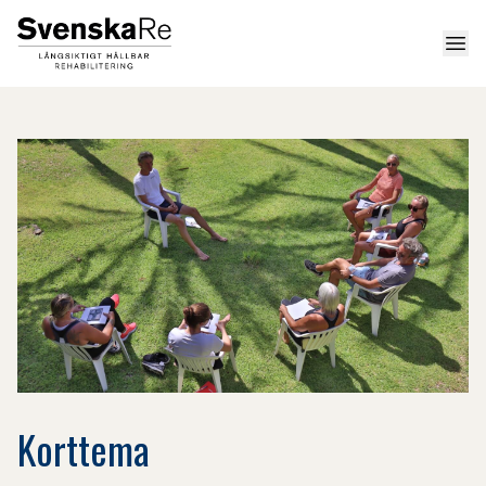
Men
Korttema